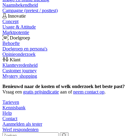
Naamsbekendheid
Campagne (pretest / posttest)
Innovatie
Concept
Usage & Attitude
Marktpotentie
Doelgroep
Behoefte
Doelgroep en persona's
Opinieonderzoek
Klant
Klanttevredenheid
Customer journey
Mystery shopping
Benieuwd naar de kosten of welk onderzoek het beste past?
Vraag een
gratis prijsindicatie
aan of
neem contact op
.
Tarieven
Kennisbank
Help
Contact
Aanmelden als tester
Werf respondenten