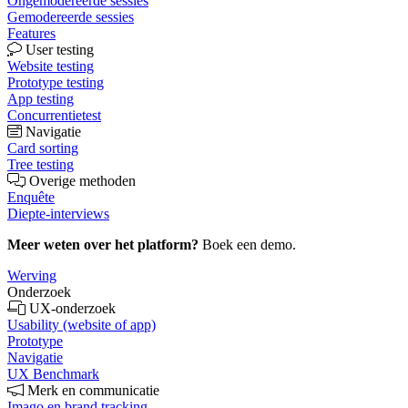
Ongemodereerde sessies
Gemodereerde sessies
Features
User testing
Website testing
Prototype testing
App testing
Concurrentietest
Navigatie
Card sorting
Tree testing
Overige methoden
Enquête
Diepte-interviews
Meer weten over het platform?
Boek een demo.
Werving
Onderzoek
UX-onderzoek
Usability (website of app)
Prototype
Navigatie
UX Benchmark
Merk en communicatie
Imago en brand tracking