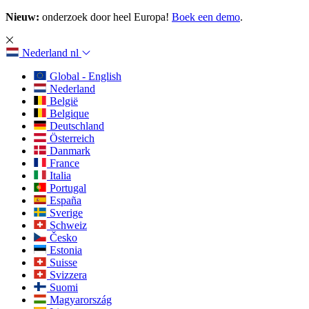
Nieuw:
onderzoek door heel Europa!
Boek een demo
.
Nederland
nl
Global - English
Nederland
België
Belgique
Deutschland
Österreich
Danmark
France
Italia
Portugal
España
Sverige
Schweiz
Česko
Estonia
Suisse
Svizzera
Suomi
Magyarország