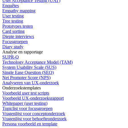
User Acceptance Testing (UAT)
Enquêtes
Empathy mapping
User testing
Tree testing
Prototypes testen
Card sorting
Diepte interviews
Focusgroepen
Diary study
Analyse en rapportage
SUPR-Q
Technology Acceptance Model (TAM)
System Usability Scale (SUS)
Single Ease Question (SEQ)
Net Promoter Score (NPS)
Analyseren van UX-onderzoek
Onderzoekstemplates
Voorbeeld user test scripts
Voorbeeld UX-onderzoeksrapport
Whitepaper (user testing)
Topiclist voor focusgroepen
Vragenlijst voor conceptonderzoek
Vragenlijst voor behoefteonderzoek
Persona voorbeeld en template