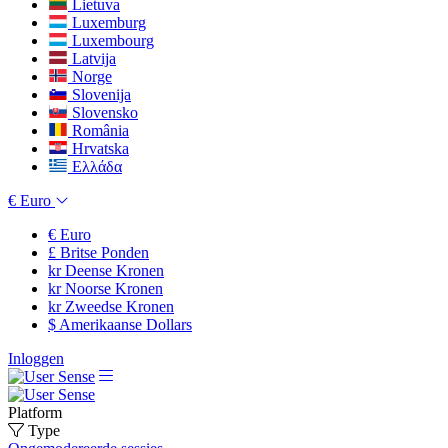
Lietuva
Luxemburg
Luxembourg
Latvija
Norge
Slovenija
Slovensko
România
Hrvatska
Ελλάδα
€
Euro
€
Euro
£
Britse Ponden
kr
Deense Kronen
kr
Noorse Kronen
kr
Zweedse Kronen
$
Amerikaanse Dollars
Inloggen
Platform
Type