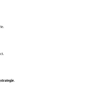
ie.
ct.
strategie
.