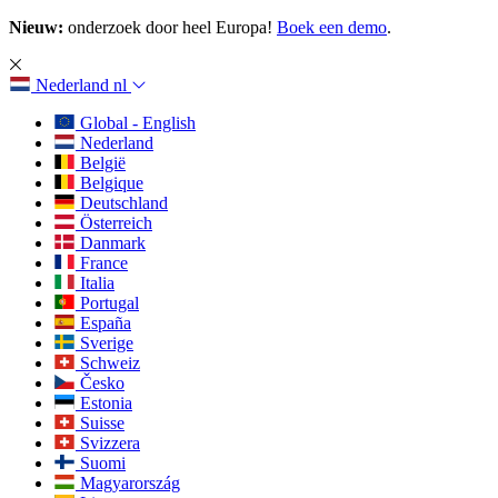
Nieuw:
onderzoek door heel Europa!
Boek een demo
.
Nederland
nl
Global - English
Nederland
België
Belgique
Deutschland
Österreich
Danmark
France
Italia
Portugal
España
Sverige
Schweiz
Česko
Estonia
Suisse
Svizzera
Suomi
Magyarország