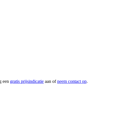
g een
gratis prijsindicatie
aan of
neem contact op
.