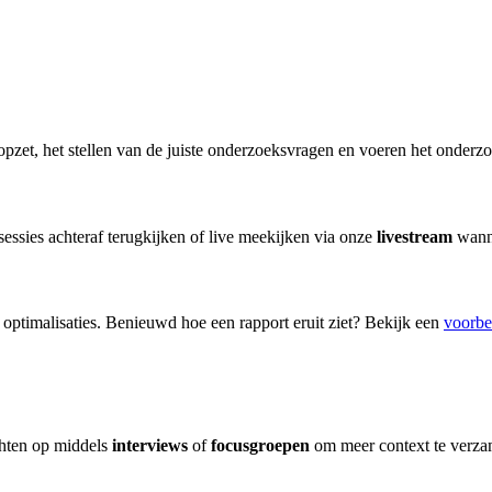
zet, het stellen van de juiste onderzoeksvragen en voeren het onderzoe
sessies achteraf terugkijken of live meekijken via onze
livestream
wanne
 optimalisaties. Benieuwd hoe een rapport eruit ziet? Bekijk een
voorbe
chten op middels
interviews
of
focusgroepen
om meer context te verz