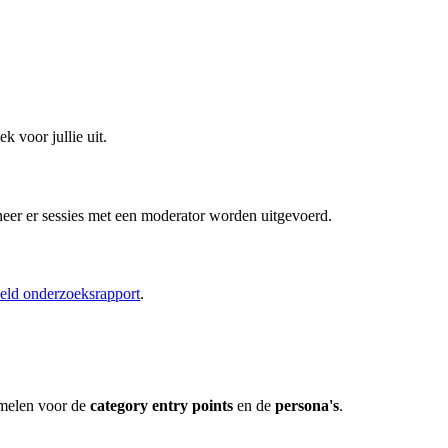
k voor jullie uit.
er er sessies met een moderator worden uitgevoerd.
eld onderzoeksrapport
.
amelen voor de
category entry points
en de
persona's
.