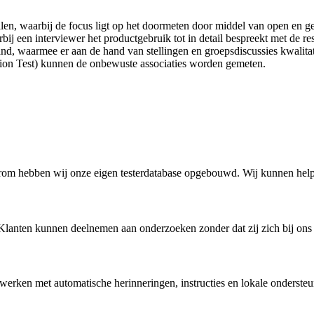
llen, waarbij de focus ligt op het doormeten door middel van open en g
bij een interviewer het productgebruik tot in detail bespreekt met de r
and, waarmee er aan de hand van stellingen en groepsdiscussies kwalit
ion Test) kunnen de onbewuste associaties worden gemeten.
rom hebben wij onze eigen testerdatabase opgebouwd. Wij kunnen hel
Klanten kunnen deelnemen aan onderzoeken zonder dat zij zich bij ons 
erken met automatische herinneringen, instructies en lokale onderste