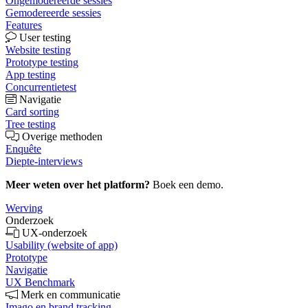
Ongemodereerde sessies
Gemodereerde sessies
Features
User testing
Website testing
Prototype testing
App testing
Concurrentietest
Navigatie
Card sorting
Tree testing
Overige methoden
Enquête
Diepte-interviews
Meer weten over het platform?
Boek een demo.
Werving
Onderzoek
UX-onderzoek
Usability (website of app)
Prototype
Navigatie
UX Benchmark
Merk en communicatie
Imago en brand tracking