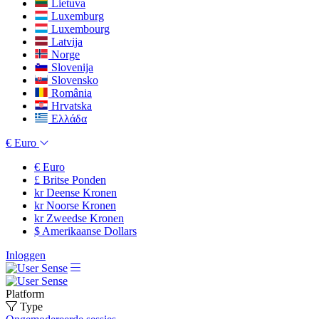
Lietuva
Luxemburg
Luxembourg
Latvija
Norge
Slovenija
Slovensko
România
Hrvatska
Ελλάδα
€
Euro
€
Euro
£
Britse Ponden
kr
Deense Kronen
kr
Noorse Kronen
kr
Zweedse Kronen
$
Amerikaanse Dollars
Inloggen
Platform
Type