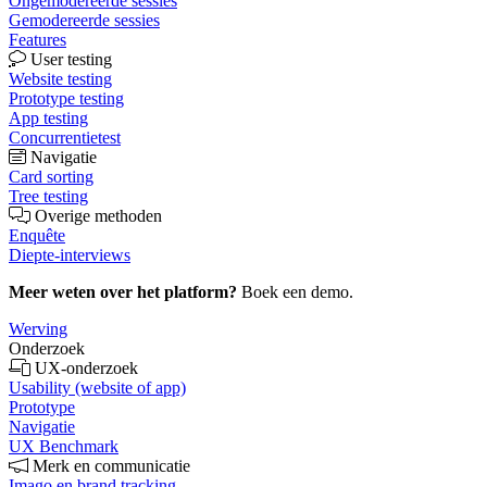
Ongemodereerde sessies
Gemodereerde sessies
Features
User testing
Website testing
Prototype testing
App testing
Concurrentietest
Navigatie
Card sorting
Tree testing
Overige methoden
Enquête
Diepte-interviews
Meer weten over het platform?
Boek een demo.
Werving
Onderzoek
UX-onderzoek
Usability (website of app)
Prototype
Navigatie
UX Benchmark
Merk en communicatie
Imago en brand tracking