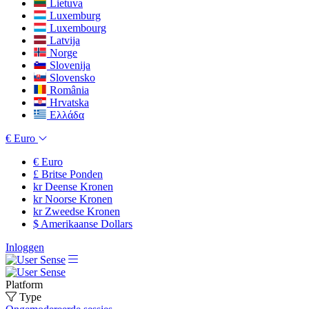
Lietuva
Luxemburg
Luxembourg
Latvija
Norge
Slovenija
Slovensko
România
Hrvatska
Ελλάδα
€
Euro
€
Euro
£
Britse Ponden
kr
Deense Kronen
kr
Noorse Kronen
kr
Zweedse Kronen
$
Amerikaanse Dollars
Inloggen
Platform
Type