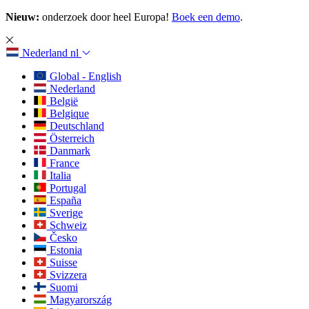
Nieuw:
onderzoek door heel Europa!
Boek een demo
.
Nederland
nl
Global - English
Nederland
België
Belgique
Deutschland
Österreich
Danmark
France
Italia
Portugal
España
Sverige
Schweiz
Česko
Estonia
Suisse
Svizzera
Suomi
Magyarország