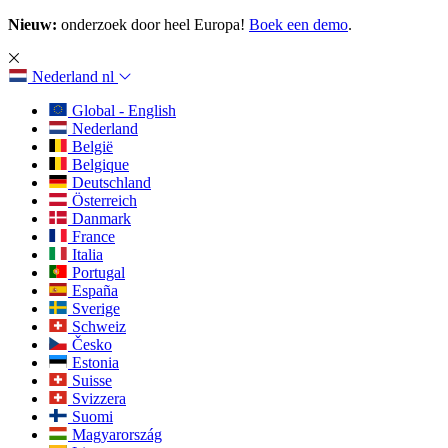
Nieuw:
onderzoek door heel Europa!
Boek een demo
.
Nederland
nl
Global - English
Nederland
België
Belgique
Deutschland
Österreich
Danmark
France
Italia
Portugal
España
Sverige
Schweiz
Česko
Estonia
Suisse
Svizzera
Suomi
Magyarország