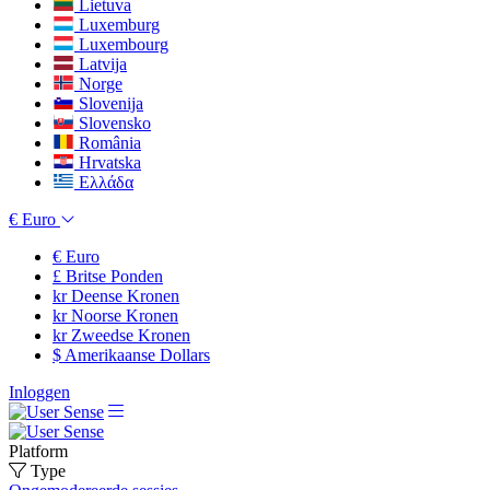
Lietuva
Luxemburg
Luxembourg
Latvija
Norge
Slovenija
Slovensko
România
Hrvatska
Ελλάδα
€
Euro
€
Euro
£
Britse Ponden
kr
Deense Kronen
kr
Noorse Kronen
kr
Zweedse Kronen
$
Amerikaanse Dollars
Inloggen
Platform
Type