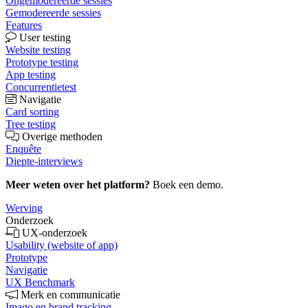
Ongemodereerde sessies
Gemodereerde sessies
Features
User testing
Website testing
Prototype testing
App testing
Concurrentietest
Navigatie
Card sorting
Tree testing
Overige methoden
Enquête
Diepte-interviews
Meer weten over het platform?
Boek een demo.
Werving
Onderzoek
UX-onderzoek
Usability (website of app)
Prototype
Navigatie
UX Benchmark
Merk en communicatie
Imago en brand tracking