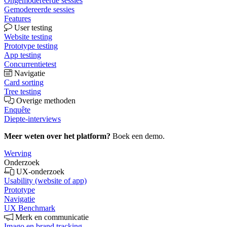
Ongemodereerde sessies
Gemodereerde sessies
Features
User testing
Website testing
Prototype testing
App testing
Concurrentietest
Navigatie
Card sorting
Tree testing
Overige methoden
Enquête
Diepte-interviews
Meer weten over het platform?
Boek een demo.
Werving
Onderzoek
UX-onderzoek
Usability (website of app)
Prototype
Navigatie
UX Benchmark
Merk en communicatie
Imago en brand tracking