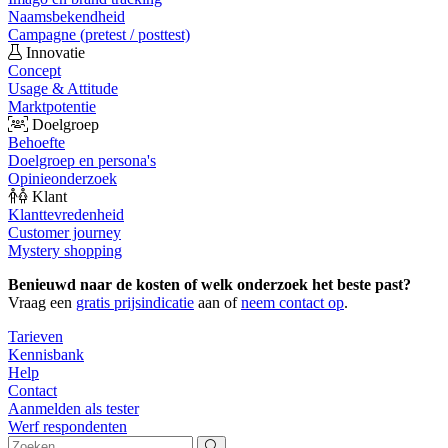
Naamsbekendheid
Campagne (pretest / posttest)
Innovatie
Concept
Usage & Attitude
Marktpotentie
Doelgroep
Behoefte
Doelgroep en persona's
Opinieonderzoek
Klant
Klanttevredenheid
Customer journey
Mystery shopping
Benieuwd naar de kosten of welk onderzoek het beste past?
Vraag een
gratis prijsindicatie
aan of
neem contact op
.
Tarieven
Kennisbank
Help
Contact
Aanmelden als tester
Werf respondenten