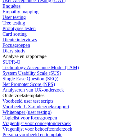
User Acceptance Testing (UAT)
Enquêtes
Empathy mapping
User testing
Tree testing
Prototypes testen
Card sorting
Diepte interviews
Focusgroepen
Diary study
Analyse en rapportage
SUPR-Q
Technology Acceptance Model (TAM)
System Usability Scale (SUS)
Single Ease Question (SEQ)
Net Promoter Score (NPS)
Analyseren van UX-onderzoek
Onderzoekstemplates
Voorbeeld user test scripts
Voorbeeld UX-onderzoeksrapport
Whitepaper (user testing)
Topiclist voor focusgroepen
Vragenlijst voor conceptonderzoek
Vragenlijst voor behoefteonderzoek
Persona voorbeeld en template