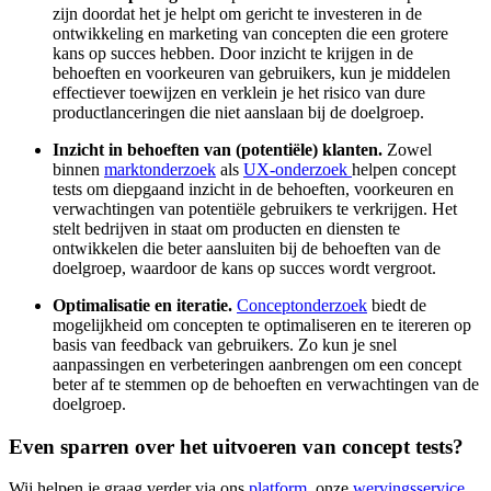
zijn doordat het je helpt om gericht te investeren in de
ontwikkeling en marketing van concepten die een grotere
kans op succes hebben. Door inzicht te krijgen in de
behoeften en voorkeuren van gebruikers, kun je middelen
effectiever toewijzen en verklein je het risico van dure
productlanceringen die niet aanslaan bij de doelgroep.
Inzicht in behoeften van (potentiële) klanten.
Zowel
binnen
marktonderzoek
als
UX-onderzoek
helpen concept
tests om diepgaand inzicht in de behoeften, voorkeuren en
verwachtingen van potentiële gebruikers te verkrijgen. Het
stelt bedrijven in staat om producten en diensten te
ontwikkelen die beter aansluiten bij de behoeften van de
doelgroep, waardoor de kans op succes wordt vergroot.
Optimalisatie en iteratie.
Conceptonderzoek
biedt de
mogelijkheid om concepten te optimaliseren en te itereren op
basis van feedback van gebruikers. Zo kun je snel
aanpassingen en verbeteringen aanbrengen om een concept
beter af te stemmen op de behoeften en verwachtingen van de
doelgroep.
Even sparren over het uitvoeren van concept tests?
Wij helpen je graag verder via ons
platform
, onze
wervingsservice