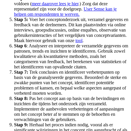
voldoen (
meer daarover lees je hier
.) Zorg dat deze
representatief zijn voor de doelgroep.
User Sense kan je
helpen om respondenten te werven.
Stap 5:
Voer het conceptonderzoek uit, verzamel gegevens en
feedback van de deelnemers. Dit kan plaatsvinden via online
interviews, groepsdiscussies, online enquêtes, observatie van
gebruikersinteracties of het vergelijken van conceptvarianten.
Maak hiervoor gebruik van onze
tool
.
Stap 6
: Analyseer en interpreteer de verzamelde gegevens om
patronen, trends en inzichten te identificeren. Gebruik zowel
kwalitatieve als kwantitatieve methoden, zoals het
categoriseren van feedback, het berekenen van statistieken of
het identificeren van opvallende citaten.
Stap 7:
Trek conclusies en identificeer verbeterpunten op
basis van de geanalyseerde gegevens. Beoordeel de sterke en
zwakke punten van het concept, identificeer potentiële
problemen of kansen, en bepaal welke aspecten aangepast of
verbeterd moeten worden.
Stap 8:
Pas het concept aan op basis van de bevindingen en
inzichten die tijdens het onderzoek zijn verzameld.
Implementeer de aanbevolen verbeteringen of aanpassingen
om het concept beter af te stemmen op de behoeften en
verwachtingen van de gebruikers.
Stap 9:
Herhaal het proces indien nodig, vooral als er
significante wijzigingen in het concept zijn aangebracht of als