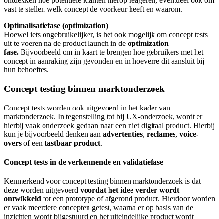
ontdekken hoe potentiële klanten hierop reageren, eventueel ook om
vast te stellen welk concept de voorkeur heeft en waarom.
Optimalisatiefase (optimization)
Hoewel iets ongebruikelijker, is het ook mogelijk om concept tests
uit te voeren na de product launch in de
optimization
fase.
Bijvoorbeeld om in kaart te brengen hoe gebruikers met het
concept in aanraking zijn gevonden en in hoeverre dit aansluit bij
hun behoeftes.
Concept testing binnen marktonderzoek
Concept tests worden ook uitgevoerd in het kader van
marktonderzoek. In tegenstelling tot bij UX-onderzoek, wordt er
hierbij vaak onderzoek gedaan naar een niet digitaal product. Hierbij
kun je bijvoorbeeld denken aan
advertenties
,
reclames
,
voice-
overs
of een
tastbaar
product
.
Concept tests in de verkennende en validatiefase
Kenmerkend voor concept testing binnen marktonderzoek is dat
deze worden uitgevoerd
voordat
het idee verder wordt
ontwikkeld
tot een prototype of afgerond product. Hierdoor worden
er vaak meerdere concepten getest, waarna er op basis van de
inzichten wordt bijgestuurd en het uiteindelijke product wordt