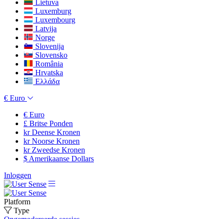
Lietuva
Luxemburg
Luxembourg
Latvija
Norge
Slovenija
Slovensko
România
Hrvatska
Ελλάδα
€
Euro
€
Euro
£
Britse Ponden
kr
Deense Kronen
kr
Noorse Kronen
kr
Zweedse Kronen
$
Amerikaanse Dollars
Inloggen
Platform
Type