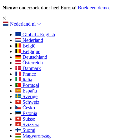
Nieuw:
onderzoek door heel Europa!
Boek een demo
.
Nederland
nl
Global - English
Nederland
België
Belgique
Deutschland
Österreich
Danmark
France
Italia
Portugal
España
Sverige
Schweiz
Česko
Estonia
Suisse
Svizzera
Suomi
Magyarország