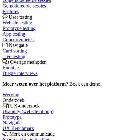
Ongemodereerde sessies
Gemodereerde sessies
Features
User testing
Website testing
Prototype testing
App testing
Concurrentietest
Navigatie
Card sorting
Tree testing
Overige methoden
Enquête
Diepte-interviews
Meer weten over het platform?
Boek een demo.
Werving
Onderzoek
UX-onderzoek
Usability (website of app)
Prototype
Navigatie
UX Benchmark
Merk en communicatie
Imago en brand tracking