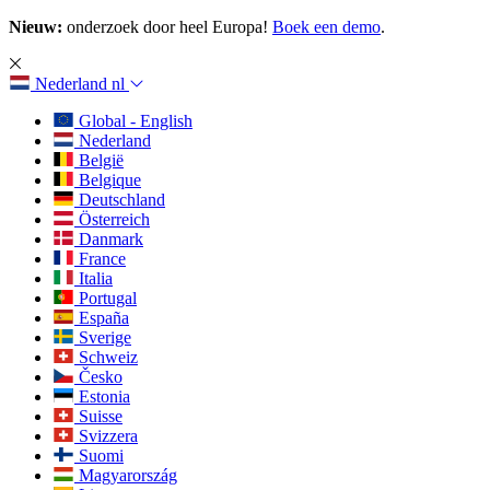
Nieuw:
onderzoek door heel Europa!
Boek een demo
.
Nederland
nl
Global - English
Nederland
België
Belgique
Deutschland
Österreich
Danmark
France
Italia
Portugal
España
Sverige
Schweiz
Česko
Estonia
Suisse
Svizzera
Suomi
Magyarország