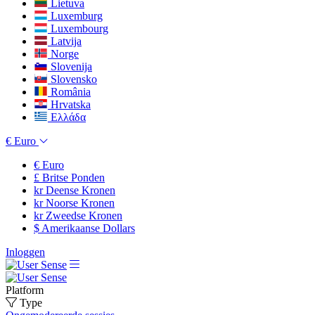
Lietuva
Luxemburg
Luxembourg
Latvija
Norge
Slovenija
Slovensko
România
Hrvatska
Ελλάδα
€
Euro
€
Euro
£
Britse Ponden
kr
Deense Kronen
kr
Noorse Kronen
kr
Zweedse Kronen
$
Amerikaanse Dollars
Inloggen
Platform
Type