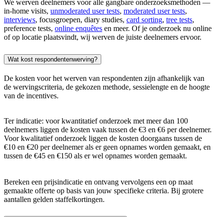
We werven deelnemers voor alle gangbare onderzoeksmethoden —
in-home visits,
unmoderated user tests
,
moderated user tests
,
interviews
, focusgroepen, diary studies,
card sorting
,
tree tests
,
preference tests,
online enquêtes
en meer. Of je onderzoek nu online
of op locatie plaatsvindt, wij werven de juiste deelnemers ervoor.
Wat kost respondentenwerving?
De kosten voor het werven van respondenten zijn afhankelijk van
de wervingscriteria, de gekozen methode, sessielengte en de hoogte
van de incentives.
Ter indicatie: voor kwantitatief onderzoek met meer dan 100
deelnemers liggen de kosten vaak tussen de €3 en €6 per deelnemer.
Voor kwalitatief onderzoek liggen de kosten doorgaans tussen de
€10 en €20 per deelnemer als er geen opnames worden gemaakt, en
tussen de €45 en €150 als er wel opnames worden gemaakt.
Bereken een prijsindicatie en ontvang vervolgens een op maat
gemaakte offerte op basis van jouw specifieke criteria. Bij grotere
aantallen gelden staffelkortingen.