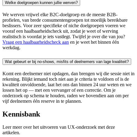
Welke doelgroepen kunnen jullie werven?
We werven vrijwel elke B2C-doelgroep en de meeste B2B-
profielen, van brede consumentengroepen tot moeilijk bereikbare
beslissers. Voor zeer specifieke of niche doelgroepen voeren we
vooraf een haalbaarheidscheck uit, zodat je weet of werving
realistisch is voordat je iets vastlegt. Twijfel je over die van jou?
Vraag een haalbaarheidscheck aan
en je weet het binnen één
werkdag.
Wat gebeurt er bij no-shows, misfits of deelnemers van lage kwaliteit?
Komt een deelnemer niet opdagen, dan brengen wij die sessie niet in
rekening. Blijkt iemand toch niet aan je criteria te voldoen of is de
kwaliteit onvoldoende, laat het ons dan binnen 24 uur weten en we
lossen het op — met een vervanger of een correctie. Om je
onderzoek op schema te houden, raden we bovendien aan om per
vijf deelnemers één reserve in te plannen.
Kennisbank
Leer meer over het uitvoeren van UX-onderzoek met deze
artikelen.