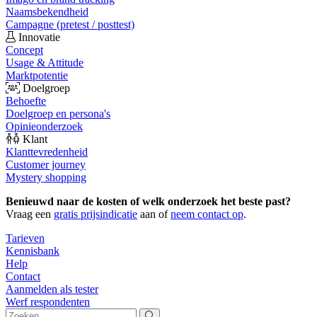
Naamsbekendheid
Campagne (pretest / posttest)
Innovatie
Concept
Usage & Attitude
Marktpotentie
Doelgroep
Behoefte
Doelgroep en persona's
Opinieonderzoek
Klant
Klanttevredenheid
Customer journey
Mystery shopping
Benieuwd naar de kosten of welk onderzoek het beste past?
Vraag een
gratis prijsindicatie
aan of
neem contact op
.
Tarieven
Kennisbank
Help
Contact
Aanmelden als tester
Werf respondenten