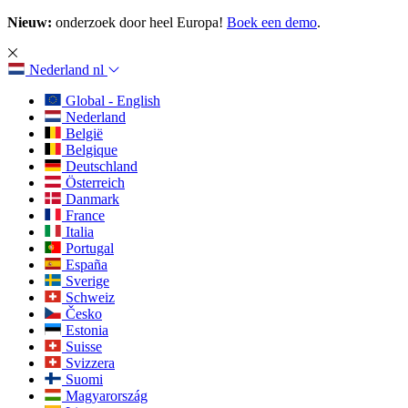
Nieuw:
onderzoek door heel Europa!
Boek een demo
.
Nederland
nl
Global - English
Nederland
België
Belgique
Deutschland
Österreich
Danmark
France
Italia
Portugal
España
Sverige
Schweiz
Česko
Estonia
Suisse
Svizzera
Suomi
Magyarország