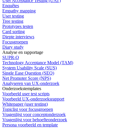
User Acceptance Testing (UAT)
Enquêtes
Empathy mapping
User testing
Tree testing
Prototypes testen
Card sorting
Diepte interviews
Focusgroepen
Diary study
Analyse en rapportage
SUPR-Q
Technology Acceptance Model (TAM)
System Usability Scale (SUS)
Single Ease Question (SEQ)
Net Promoter Score (NPS)
Analyseren van UX-onderzoek
Onderzoekstemplates
Voorbeeld user test scripts
Voorbeeld UX-onderzoeksrapport
Whitepaper (user testing)
Topiclist voor focusgroepen
Vragenlijst voor conceptonderzoek
Vragenlijst voor behoefteonderzoek
Persona voorbeeld en template