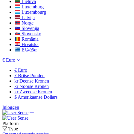
Lietuva
Luxemburg
Luxembourg
Latvija
Norge
Slovenija
Slovensko
România
Hrvatska
Ελλάδα
€
Euro
€
Euro
£
Britse Ponden
kr
Deense Kronen
kr
Noorse Kronen
kr
Zweedse Kronen
$
Amerikaanse Dollars
Inloggen
Platform
Type