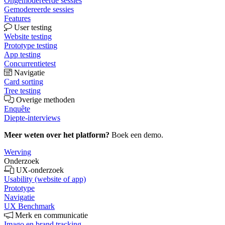
Ongemodereerde sessies
Gemodereerde sessies
Features
User testing
Website testing
Prototype testing
App testing
Concurrentietest
Navigatie
Card sorting
Tree testing
Overige methoden
Enquête
Diepte-interviews
Meer weten over het platform?
Boek een demo.
Werving
Onderzoek
UX-onderzoek
Usability (website of app)
Prototype
Navigatie
UX Benchmark
Merk en communicatie
Imago en brand tracking