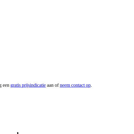
g een
gratis prijsindicatie
aan of
neem contact op
.