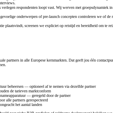
nterviews.
verlegen respondenten loopt vast. Wij werven met groepsdynamiek in g
evoelige onderwerpen of pre-launch concepten controleren we of de re
e plaatsvindt, screenen we expliciet op reistijd en bereidheid om te r
e partners in alle Europese kernmarkten. Dat geeft jou één contactpun
nen.
ltuur beheersen — optioneel af te nemen via dezelfde partner
houden de tarieven marktconform
nameapparatuur — geregeld door de partner
alle partners gerespecteerd
 ongeacht het aantal landen