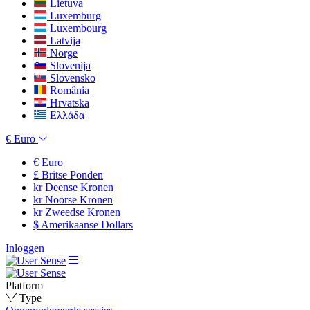
Lietuva
Luxemburg
Luxembourg
Latvija
Norge
Slovenija
Slovensko
România
Hrvatska
Ελλάδα
€
Euro
€
Euro
£
Britse Ponden
kr
Deense Kronen
kr
Noorse Kronen
kr
Zweedse Kronen
$
Amerikaanse Dollars
Inloggen
Platform
Type