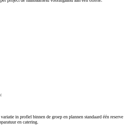
per project de haalbaarheid voorafgaand aan een offerte.
:
ariatie in profiel binnen de groep en plannen standaard één reserve
paratuur en catering.