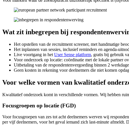
Voor markten waar de zoekopdracht uitzonderlijk specifiek is (bijvoo
Wat zit inbegrepen bij respondentenwervi
Het opstellen van de recruitment screener, met handmatige be
Het inplannen van sessies, inclusief reminders en agenda-uitn
Live voortgang in het
User Sense platform
, gratis bij gebruik 
Voor onderzoek op locatie: coördinatie met de lokale partner over
Uitbetaling van de respondentenvergoeding binnen 2 werkdagen
Geen kosten in rekening voor deelnemers die niet komen opda
Voor welke vormen van kwalitatief onderz
Kwalitatief onderzoek komt in verschillende vormen. Wij hebben ru
Focusgroepen op locatie (FGD)
Voor focusgroepen van zes tot acht deelnemers werven wij respondente
per vijf deelnemers, voor het geval iemand zich last-minute afmeldt.