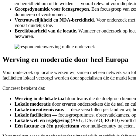
en bereidheid om uit te weiden — vooral relevant voor diepte-i
Groepsdynamiek voor focusgroepen.
Een focusgroep van zes 
domineren of verstommen.
Vertrouwelijkheid en NDA-bereidheid.
Voor onderzoek met g
vooraf duidelijk toe.
Bereikbaarheid van de locatie.
Wanneer er onderzoek op locati
bezwaren.
Werving en moderatie door heel Europa
Voor onderzoek op locatie werken wij samen met een netwerk van lokal
faciliteiten lokaal verzorgd worden door specialisten die de markt ken
Concreet betekent dat:
Werving in de lokale taal
door teams die de doelgroep kennen
Lokale moderatie
door ervaren onderzoekers die de taal en cu
Lokale incentiveniveaus
— deze verschillen per land en wij 
Lokale faciliteiten
— focusgroepruimtes, observatiekamers, op
Lokale wet- en regelgeving
(AVG, DSGVO, RGPD) wordt door 
Eén factuur en één projectteam
voor multi-country trajecten,