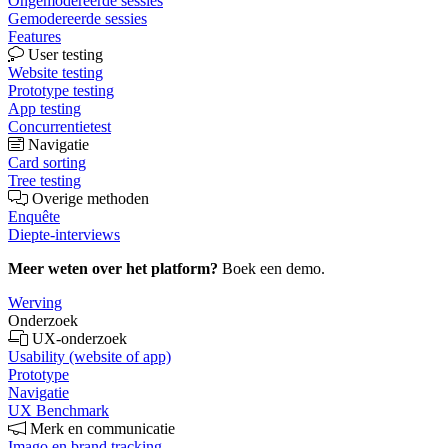
Ongemodereerde sessies
Gemodereerde sessies
Features
User testing
Website testing
Prototype testing
App testing
Concurrentietest
Navigatie
Card sorting
Tree testing
Overige methoden
Enquête
Diepte-interviews
Meer weten over het platform?
Boek een demo.
Werving
Onderzoek
UX-onderzoek
Usability (website of app)
Prototype
Navigatie
UX Benchmark
Merk en communicatie
Imago en brand tracking