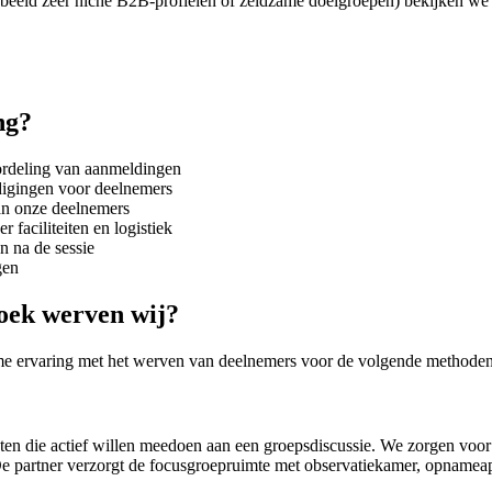
rbeeld zeer niche B2B-profielen of zeldzame doelgroepen) bekijken we 
ng?
oordeling van aanmeldingen
odigingen voor deelnemers
van onze deelnemers
 faciliteiten en logistiek
 na de sessie
gen
oek werven wij?
ime ervaring met het werven van deelnemers voor de volgende methoden
n die actief willen meedoen aan een groepsdiscussie. We zorgen voor v
 De partner verzorgt de focusgroepruimte met observatiekamer, opnameap