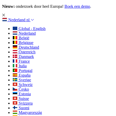
Nieuw:
onderzoek door heel Europa!
Boek een demo
.
Nederland
nl
Global - English
Nederland
België
Belgique
Deutschland
Österreich
Danmark
France
Italia
Portugal
España
Sverige
Schweiz
Česko
Estonia
Suisse
Svizzera
Suomi
Magyarország