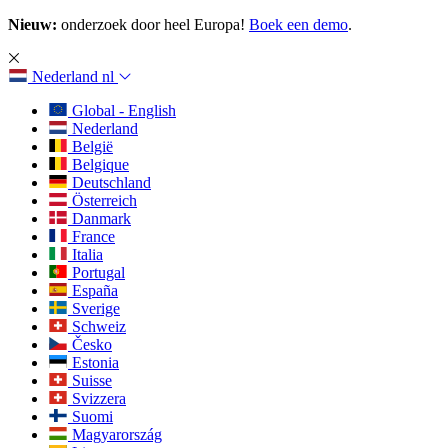
Nieuw:
onderzoek door heel Europa!
Boek een demo
.
Nederland
nl
Global - English
Nederland
België
Belgique
Deutschland
Österreich
Danmark
France
Italia
Portugal
España
Sverige
Schweiz
Česko
Estonia
Suisse
Svizzera
Suomi
Magyarország