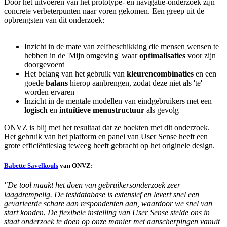
Door het uitvoeren van het prototype- en navigatie-onderzoek zijn
concrete verbeterpunten naar voren gekomen. Een greep uit de
opbrengsten van dit onderzoek:
Inzicht in de mate van zelfbeschikking die mensen wensen te
hebben in de 'Mijn omgeving' waar
optimalisaties
voor zijn
doorgevoerd
Het belang van het gebruik van
kleurencombinaties
en een
goede
balans
hierop aanbrengen, zodat deze niet als 'te'
worden ervaren
Inzicht in de mentale modellen van eindgebruikers met een
logisch
en
intuïtieve
menustructuur
als gevolg
ONVZ is blij met het resultaat dat ze boekten met dit onderzoek.
Het gebruik van het platform en panel van User Sense heeft een
grote efficiëntieslag teweeg heeft gebracht op het originele design.
Babette Savelkouls
van ONVZ:
"De tool maakt het doen van gebruikersonderzoek zeer
laagdrempelig. De testdatabase is extensief en levert snel een
gevarieerde schare aan respondenten aan, waardoor we snel van
start konden. De flexibele instelling van User Sense stelde ons in
staat onderzoek te doen op onze manier met aanscherpingen vanuit