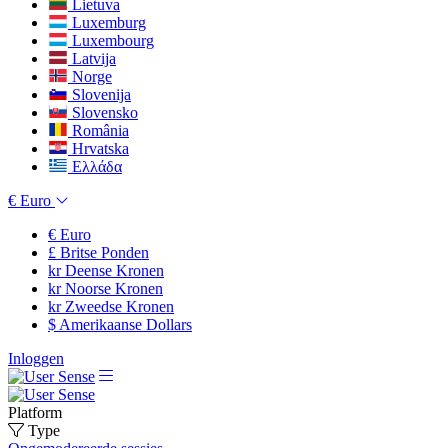
Lietuva
Luxemburg
Luxembourg
Latvija
Norge
Slovenija
Slovensko
România
Hrvatska
Ελλάδα
€
Euro
€
Euro
£
Britse Ponden
kr
Deense Kronen
kr
Noorse Kronen
kr
Zweedse Kronen
$
Amerikaanse Dollars
Inloggen
Platform
Type