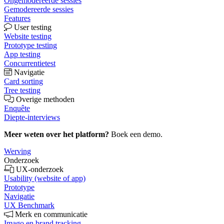
Ongemodereerde sessies
Gemodereerde sessies
Features
User testing
Website testing
Prototype testing
App testing
Concurrentietest
Navigatie
Card sorting
Tree testing
Overige methoden
Enquête
Diepte-interviews
Meer weten over het platform?
Boek een demo.
Werving
Onderzoek
UX-onderzoek
Usability (website of app)
Prototype
Navigatie
UX Benchmark
Merk en communicatie
Imago en brand tracking